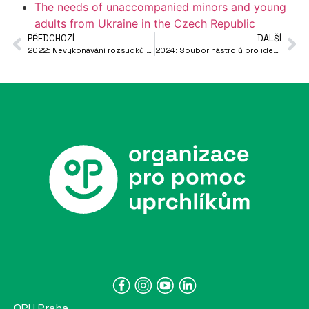
The needs of unaccompanied minors and young
adults from Ukraine in the Czech Republic
PŘEDCHOZÍ
DALŠÍ
2022: Nevykonávání rozsudků v oblasti azylu a migrace (Implementing judgements in the field of asylum and migration on odd days)
2024: Soubor nástrojů pro identifikaci a řešení problémů osob bez státní příslušnosti v České republice
OPU Praha