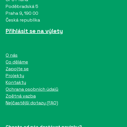
Poděbradská 5
Praha 9, 190 00
Česká republika
Přihlásit se na výlety
O nás
Co děláme
Zapojte se
Projekty
Kontakty
Ochrana osobních údajů
Zpětná vazba
Nejčastější dotazy (FAQ)
Chcete od nás dostávat novinky?